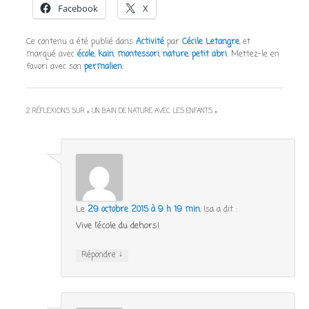
Facebook
X
Ce contenu a été publié dans
Activité
par
Cécile Letangre
, et
marqué avec
école
,
kain
,
montessori
,
nature
,
petit abri
. Mettez-le en
favori avec son
permalien
.
2 RÉFLEXIONS SUR «
UN BAIN DE NATURE AVEC LES ENFANTS
»
Le
29 octobre 2015 à 9 h 19 min
,
Isa
a dit :
Vive l’école du dehors!
↓
Répondre