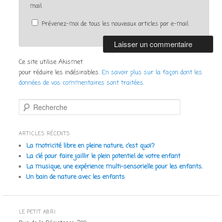
mail.
Prévenez-moi de tous les nouveaux articles par e-mail.
Ce site utilise Akismet
pour réduire les indésirables.
En savoir plus sur la façon dont les
données de vos commentaires sont traitées
.
R
e
c
h
ARTICLES RÉCENTS
e
La motricité libre en pleine nature, c’est quoi?
r
La clé pour faire jaillir le plein potentiel de votre enfant
c
La musique, une expérience multi-sensorielle pour les enfants.
h
Un bain de nature avec les enfants
e
LE PETIT ABRI