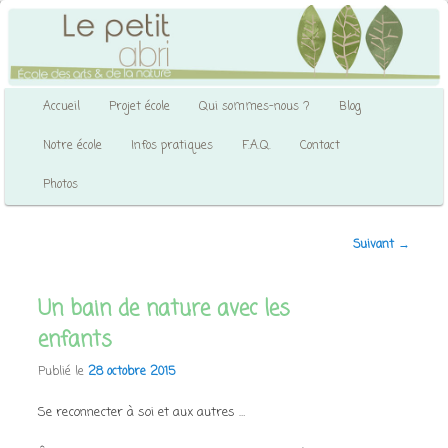
Aller
École des arts & de la nature
au
contenu
principal
Le petit abri
Menu
Accueil
Projet école
Qui sommes-nous ?
Blog
principal
Notre école
Infos pratiques
F.A.Q.
Contact
Photos
Navigation
Suivant
→
des
articles
Un bain de nature avec les
enfants
Publié le
28 octobre 2015
Se reconnecter à soi et aux autres …