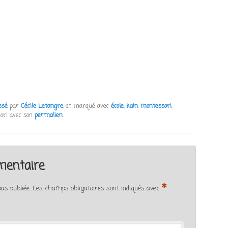
ssé
par
Cécile Letangre
, et marqué avec
école
,
kain
,
montessori
,
vori avec son
permalien
.
mentaire
*
as publiée.
Les champs obligatoires sont indiqués avec