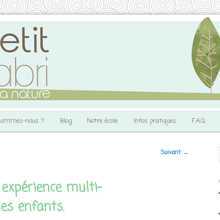
sommes-nous ?
Blog
Notre école
Infos pratiques
F.A.Q.
Suivant
→
expérience multi-
les enfants.