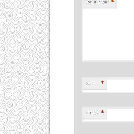
*
Commentaire
*
Nom
*
E-mail