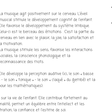
La musique agit positivement sur le cerveau. L’éveil
musical stimule le développement cognitif de l’enfant.
Elle favorise le développement du système limbique.
Celui-ci est le berceau des émotions . C’est la partie du
cerveau en lien avec le plaisir, la joie, la satisfaction et
la motivation.
La musique stimule les sens, favorise les interactions
sociales, la conscience phonologique et la
reconnaissance des mots.
Elle développe la perception auditive (ici, le son « basse
» – le son « tonique » – le son « claqué » du djembé) et la
 pour les mathématiques).
sur la vie de l’enfant. Elle contribue fortement au
lité, permet un équilibre entre l’intellect et les
ration, la confiance et l’estime de soi.