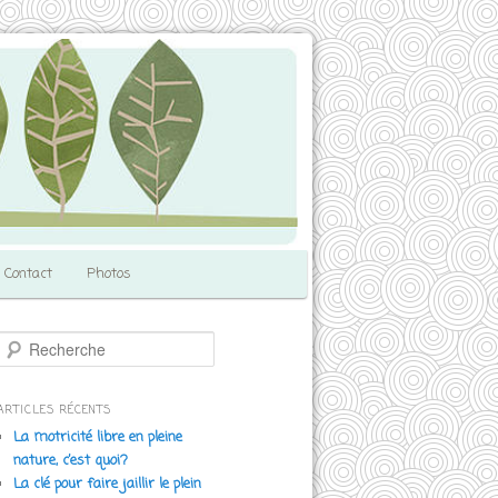
Contact
Photos
R
e
c
h
ARTICLES RÉCENTS
e
La motricité libre en pleine
r
nature, c’est quoi?
c
La clé pour faire jaillir le plein
h