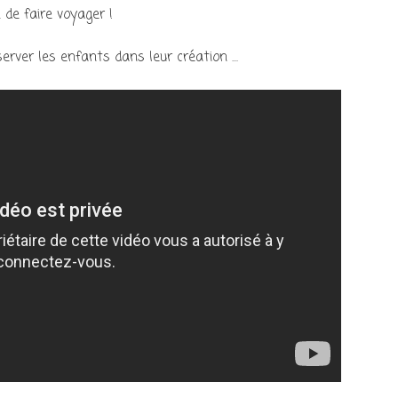
 de faire voyager !
bserver les enfants dans leur création …