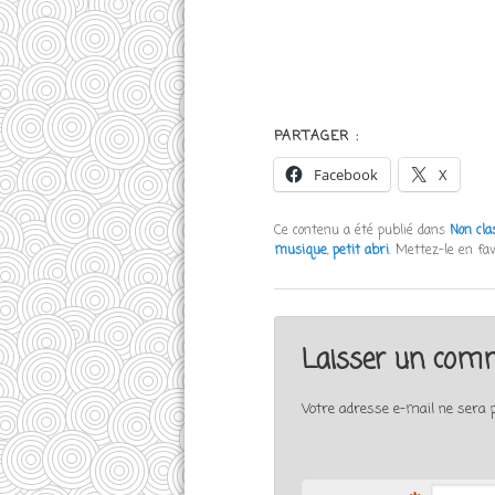
PARTAGER :
Facebook
X
Ce contenu a été publié dans
Non cla
musique
,
petit abri
. Mettez-le en fa
Laisser un com
Votre adresse e-mail ne sera p