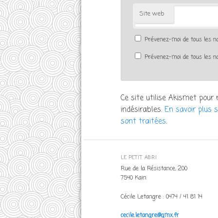
Site web
Prévenez-moi de tous les 
Prévenez-moi de tous les no
Ce site utilise Akismet pour 
indésirables.
En savoir plus 
sont traitées
.
LE PETIT ABRI
Rue de la Résistance, 200
7540 Kain
Cécile Letangre : 0474 / 41 81 14
cecile.letangre@gmx.fr