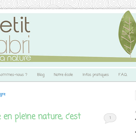
sommes-nous ?
Blog
Notre école
Infos pratiques
F.A.Q.
ngre
 en pleine nature, c’est
1