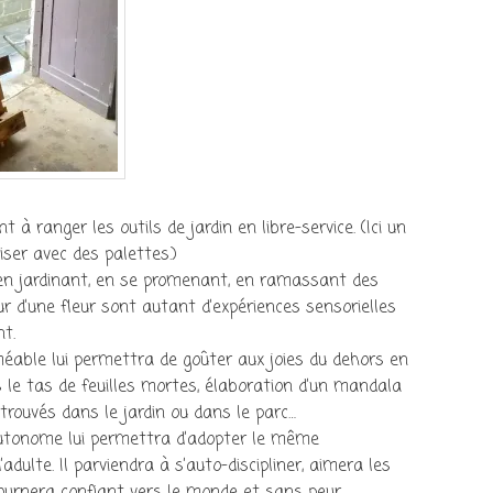
à ranger les outils de jardin en libre-service. (Ici un
iser avec des palettes.)
en jardinant, en se promenant, en ramassant des
eur d’une fleur sont autant d’expériences sensorielles
nt.
éable lui permettra de goûter aux joies du dehors en
s le tas de feuilles mortes, élaboration d’un mandala
rouvés dans le jardin ou dans le parc…
autonome lui permettra d’adopter le même
ulte. Il parviendra à s’auto-discipliner, aimera les
ournera confiant vers le monde et sans peur.