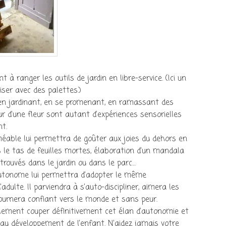
à ranger les outils de jardin en libre-service. (Ici un
iser avec des palettes.)
en jardinant, en se promenant, en ramassant des
eur d’une fleur sont autant d’expériences sensorielles
nt.
éable lui permettra de goûter aux joies du dehors en
s le tas de feuilles mortes, élaboration d’un mandala
rouvés dans le jardin ou dans le parc…
autonome lui permettra d’adopter le même
ulte. Il parviendra à s’auto-discipliner, aimera les
ournera confiant vers le monde et sans peur.
alement couper définitivement cet élan d’autonomie et
au développement de l’enfant. N’aidez jamais votre