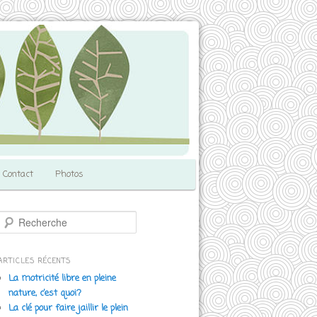
Contact
Photos
R
e
c
h
ARTICLES RÉCENTS
e
La motricité libre en pleine
r
nature, c’est quoi?
c
La clé pour faire jaillir le plein
h