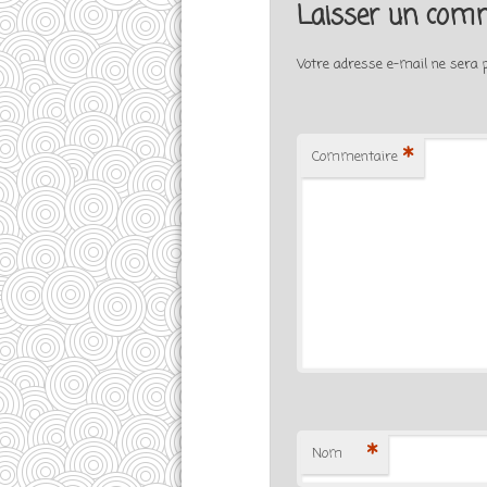
Laisser un com
Votre adresse e-mail ne sera p
*
Commentaire
*
Nom