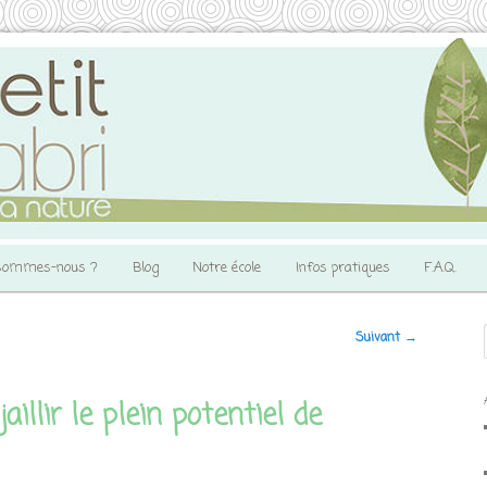
sommes-nous ?
Blog
Notre école
Infos pratiques
F.A.Q.
Suivant
→
jaillir le plein potentiel de