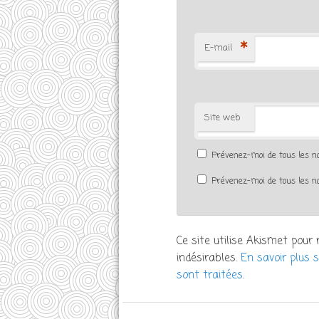
*
E-mail
Site web
Prévenez-moi de tous les 
Prévenez-moi de tous les no
Ce site utilise Akismet pour 
indésirables.
En savoir plus 
sont traitées
.