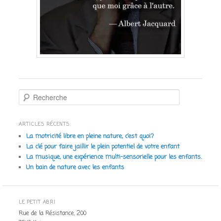
R
e
c
h
ARTICLES RÉCENTS
e
La motricité libre en pleine nature, c’est quoi?
r
La clé pour faire jaillir le plein potentiel de votre enfant
c
La musique, une expérience multi-sensorielle pour les enfants.
h
Un bain de nature avec les enfants
e
LE PETIT ABRI
Rue de la Résistance, 200