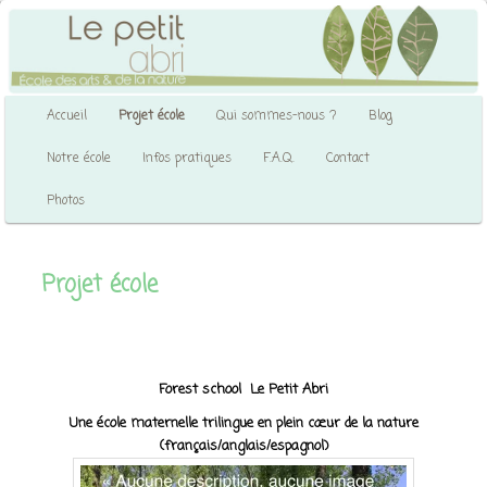
Aller
École des arts & de la nature
au
contenu
principal
Le petit abri
Menu
Accueil
Projet école
Qui sommes-nous ?
Blog
principal
Notre école
Infos pratiques
F.A.Q.
Contact
Photos
Projet école
Forest school Le Petit Abri
Une école maternelle trilingue en plein cœur de la nature
(français/anglais/espagnol)