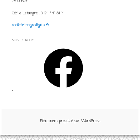
7540 Kain
Cécile Letangre : 0474 / 41 81 14
cecile.letangre@gmx.fr
SUIVEZ-NOUS
Facebook
Fièrement propulsé par WordPress